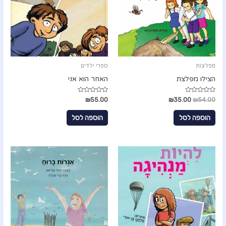
מפלצות
ספרי ילדים
הצילו מפלצת
האחר הוא אני
ד
ד
₪
55.00
₪
35.00
₪
54.00
ו
ו
ר
ר
ג
ג
הוספה לסל
הוספה לסל
0
0
מ
מ
ת
ת
ו
ו
ך
ך
5
5