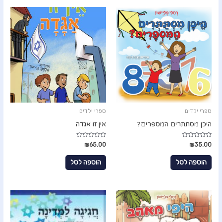
ך
ך
5
5
ספרי ילדים
ספרי ילדים
היכן מסתתרים המספרים?
אין זו אגדה
ד
ד
₪
65.00
₪
35.00
ו
ו
ר
ר
ג
ג
הוספה לסל
הוספה לסל
0
0
מ
מ
ת
ת
ו
ו
ך
ך
5
5