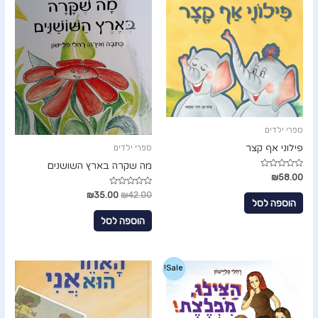
ספרי ילדים
פילוני אף קצר
ספרי ילדים
מה שקרה בארץ השושנים
ד
₪
58.00
ו
ר
ד
₪
35.00
₪
42.00
ג
ו
הוספה לסל
0
ר
מ
ג
הוספה לסל
ת
0
ו
מ
ך
ת
5
ו
ך
5
Sale!