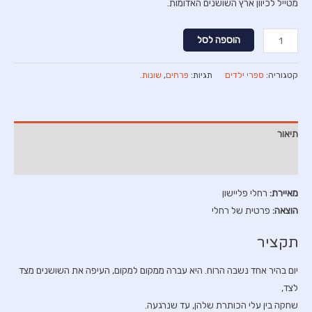
מטייל לכיוון ארץ השושנים האדומות.
כמות
הוספה לסל
של
מה
קטגוריה:
ספרי ילדים
תגיות:
פרחים
,
שונות.
שקרה
בארץ
השושנים
תיאור
חוות דעת (0)
מאיירת:
רחלי פליישון
הוצאה:
פרטית של רחלי
תקציר
יום בהיר אחד נשבה הרוח. היא עברה ממקום למקום, העיפה את השושנים מצד
לצד,
שחקה בין עלי הכותרת שלהן, עד שנרגעה.