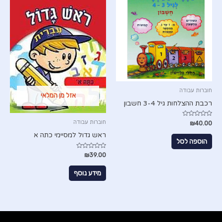
חוברות עבודה
אזל מן המלאי
רכבת ההצלחות גיל 3-4 חשבון
חוברות עבודה
דורג
₪
40.00
0
מתוך
ראש גדול למסיימי כתה א
5
הוספה לסל
דורג
₪
39.00
0
מתוך
5
מידע נוסף