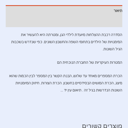
3-
תיאור
4
חשבון
חוות דעת (0)
הסדרה רכבת ההצלחות מיועדת לילדי הגן, ומטרתה היא להעשיר את
המימנויות של הילדים בתחומי השפה והחשבון השונים. כפי שנדרש בשכבות
הגיל השונות.
המטרות העיקריות של החוברת הנוכחית הם
הכרת המספרים מאחד עד שלוש, הבנת הקשר בין המספר לבין הכמות שהוא
מיצג, הכרת המושים הבסידסיים בחשבון. הכרת הצורות. חיזוק המיומנויות
השונות הנדרשות בגיל זה . תיאום עין יד …
מוצרים קשורים