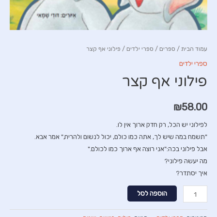
עמוד הבית
/
ספרים
/
ספרי ילדים
/ פילוני אף קצר
ספרי ילדים
פילוני אף קצר
₪
58.00
לפילוני יש הכל, רק חדק ארוך אין לו.
"תשמח במה שיש לך, אתה כמו כולם, יכול לנשום ולהריח," אמר אבא.
אבל פילוני בכה:"אני רוצה אף ארוך כמו לכולם."
מה יעשה פילוני?
איך יסתדר?
כמות
הוספה לסל
של
פילוני