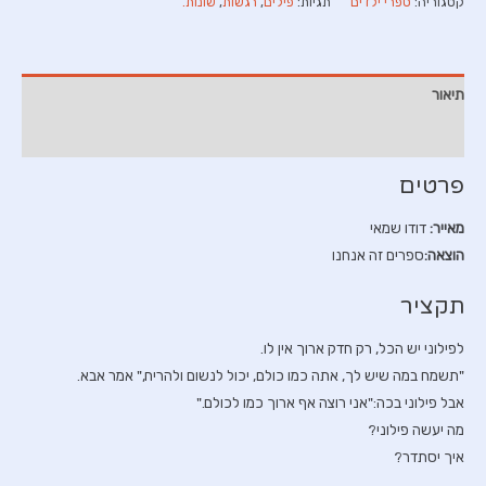
קטגוריה:
ספרי ילדים
תגיות:
פילים
,
רגשות
,
שונות.
אף
קצר
תיאור
חוות דעת (0)
פרטים
מאייר:
דודו שמאי
הוצאה:
ספרים זה אנחנו
תקציר
לפילוני יש הכל, רק חדק ארוך אין לו.
"תשמח במה שיש לך, אתה כמו כולם, יכול לנשום ולהריח," אמר אבא.
אבל פילוני בכה:"אני רוצה אף ארוך כמו לכולם."
מה יעשה פילוני?
איך יסתדר?