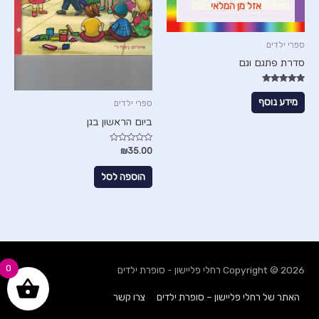
אזל מן המלאי
ספרי ילדים
סדרת פתגם וגם
דורג
5.00
מידע נוסף
ספרי ילדים
מתוך 5
ביום הראשון בגן
דורג
₪
35.00
0
מתוך
5
הוספה לסל
0
Copyright © 2026
רחלי פליישון - סופרת ילדים
האתר של רחלי פליישון – סופרת ילדים
צרו קשר