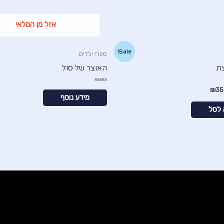
אזל מן המלאי
Sale!
ספרי ילדים
ת
האוצר של סול
דורג
₪
35
0
מידע נוסף
מתוך
5
 לסל