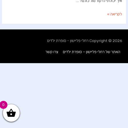
איך יכולתי לרקוד מול כולם? …
תמונות
לקריאה »
של
ילדות
Copyright © 2026
רחלי פליישון - סופרת ילדים
האתר של רחלי פליישון – סופרת ילדים
צרו קשר
0