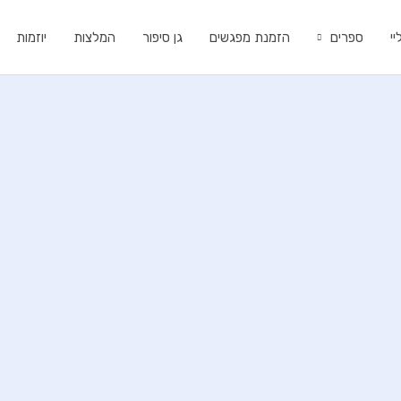
י
ספרים
הזמנת מפגשים
גן סיפור
המלצות
יוזמות